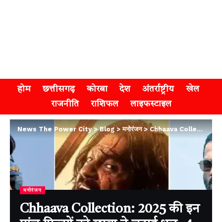
होम
छत्तीसगढ़
कोरबा
देश
अंतर्राष्ट्रीय
खेल
राजनीति
राशिफल
लाइफस्टाइल
News The Power City
>
Blog
>
मनोरंजन
>
Chhaava Collection: 2025 की इन पांच फिल्मों को छावा ने चटाई धूल, 4 दिन में ही चौपट कर दिया कलेक्शन
मनोरंजन
Chhaava Collection: 2025 की इन