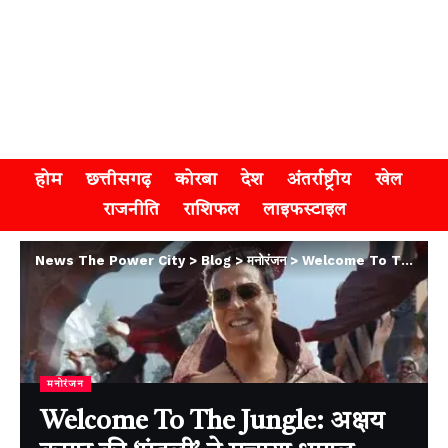
होम
छत्तीसगढ़
कोरबा
देश
अंतर्राष्ट्रीय
खेल
राजनीति
राशिफल
लाइफस्टाइल
News The Power City
>
Blog
>
मनोरंजन
>
Welcome To The Jungle: अक्षय कुमार की ‘मंडली’ ने मचाया धमाल, रिलीज हुआ सेलिब्रेशन सॉन्ग ‘दीवाने हैं’
मनोरंजन
Welcome To The Jungle: अक्षय