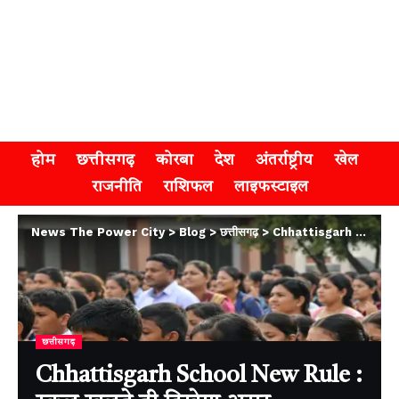
होम
छत्तीसगढ़
कोरबा
देश
अंतर्राष्ट्रीय
खेल
राजनीति
राशिफल
लाइफस्टाइल
News The Power City
>
Blog
>
छत्तीसगढ़
>
Chhattisgarh School New Rule : स्कूल खुलते ही दिखेगा असर , छत्तीसगढ़ में प्रार्थना सभा के फॉर्मेट में बदलाव, मंत्रोच्चार पर जोर
छत्तीसगढ़
Chhattisgarh School New Rule :