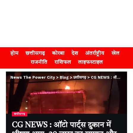
होम
छत्तीसगढ़
कोरबा
देश
अंतर्राष्ट्रीय
खेल
राजनीति
राशिफल
लाइफस्टाइल
News The Power City
>
Blog
>
छत्तीसगढ़
>
CG NEWS : ऑटो पार्ट्स दुकान में भीषण आग, 30 लाख का सामान और 7 लाख कैश जलकर राख
छत्तीसगढ़
CG NEWS : ऑटो पार्ट्स दुकान में