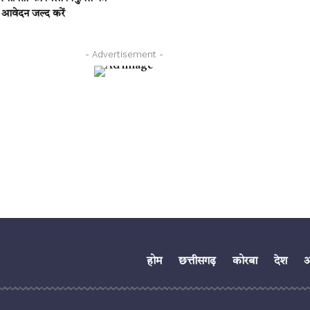
 आवेदन जल्द करें
- Advertisement -
होम
छत्तीसगढ़
कोरबा
देश
अं