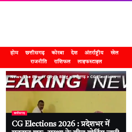
होम
छत्तीसगढ़
कोरबा
देश
अंतर्राष्ट्रीय
खेल
राजनीति
राशिफल
लाइफस्टाइल
News The Power City
>
Blog
>
छत्तीसगढ़
>
CG Elections 2026 : प्रदेशभर में मतदान शुरू, सुरक्षा के बीच वोटिंग जारी
छत्तीसगढ़
CG Elections 2026 : प्रदेशभर में