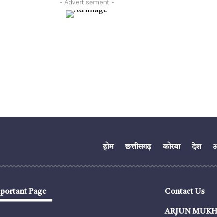
- Advertisement -
होम
छत्तीसगढ़
कोरबा
देश
अं
portant Page
Contact Us
ARJUN MUKH