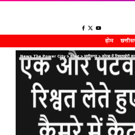
होम
छत्ती
News The Power City
>
Blog
>
छत्तीसगढ़
>
कोरबा में रिश्वतखोरी क