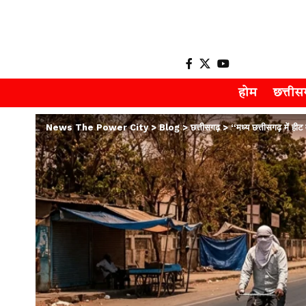
होम
छत्ती
News The Power City
>
Blog
>
छत्तीसगढ़
>
“मध्य छत्तीसगढ़ में हीट