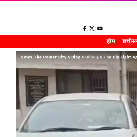
होम
छत्ती
News The Power City
>
Blog
>
छत्तीसगढ़
>
The Big Fight Again