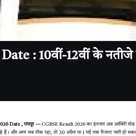
e : 10वीं-12वीं के नतीजे ज
26 Date , रायपुर —
CGBSE Result 2026 का इंतजार अब आखिरी मोड़ पर ह
़ रहे हैं। और अगर सब ठीक रहा, तो 30 अप्रैल या 1 मई तक रिजल्ट जारी हो सक