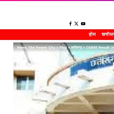
होम
छत्ती
News The Power City
>
Blog
>
छत्तीसगढ़
>
CGBSE Result 2026 D