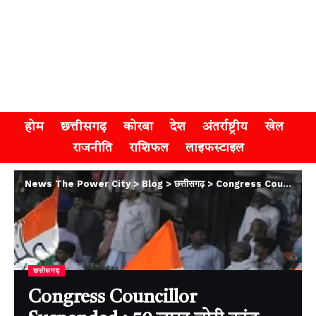
होम
छत्तीसगढ़
कोरबा
देश
अंतर्राष्ट्रीय
खेल
राजनीति
राशिफल
लाइफस्टाइल
News The Power City
>
Blog
>
छत्तीसगढ़
>
Congress Councillor Suspended : 50 लाख चोरी कांड , चोरी का पैसा छिपाने के आरोप में कांग्रेसी पार्षद ओम प्रकाश साहू सस्पेंड
छत्तीसगढ़
Congress Councillor