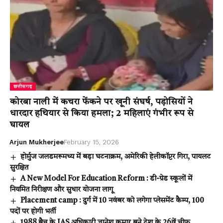
छत्तीसगढ़
कोरबा नाली में कचरा फेंकने पर खूनी संघर्ष, पड़ोसियों ने
धारदार हथियार से किया हमला; 2 महिलाएं गंभीर रूप से
घायल
Arjun Mukherjee
February 15, 2026
होर्मुज जलडमरूमध्य में बड़ा घटनाक्रम, अमेरिकी हेलीकॉप्टर गिरा, पायलट
सुरक्षित
A New Model For Education Reform : डी-ग्रेड स्कूलों में
नियमित निरीक्षण और सुधार योजना लागू
Placement camp : दुर्ग में 10 नवंबर को लगेगा प्लेसमेंट कैम्प, 100
पदों पर होगी भर्ती
1988 बैच के IAS अधिकारी ज्ञानेश कुमार बने देश के 26वें चीफ