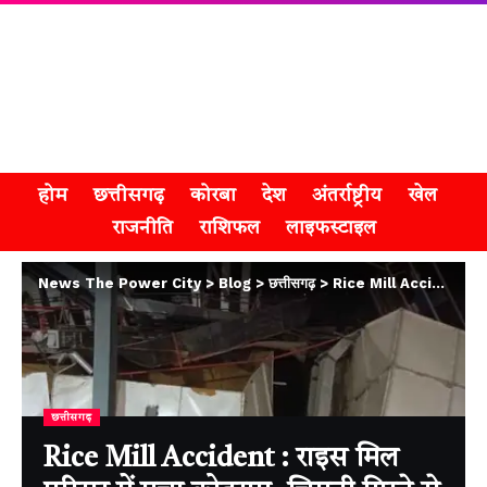
होम
छत्तीसगढ़
कोरबा
देश
अंतर्राष्ट्रीय
खेल
राजनीति
राशिफल
लाइफस्टाइल
News The Power City
>
Blog
>
छत्तीसगढ़
>
Rice Mill Accident : राइस मिल परिसर में मचा कोहराम, चिमनी गिरने से दो मजदूर गंभीर घायल
छत्तीसगढ़
Rice Mill Accident : राइस मिल