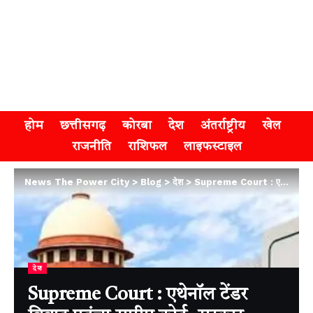
होम
छत्तीसगढ़
कोरबा
देश
अंतर्राष्ट्रीय
खेल
राजनीति
राशिफल
लाइफस्टाइल
News The Power City
>
Blog
>
देश
>
Supreme Court : एथेनॉल टेंडर विवाद पहुंचा सुप्रीम कोर्ट, सरकार बोली- 20% ब्लेंडिंग लक्ष्य पर कायम हैं
देश
Supreme Court : एथेनॉल टेंडर