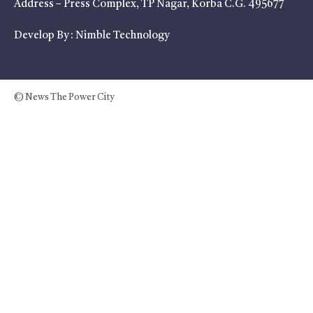
Address – Press Complex, TP Nagar, Korba C.G. 495677
Develop By :
Nimble Technology
© News The Power City