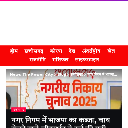
होम
छत्तीसगढ़
कोरबा
देश
अंतर्राष्ट्रीय
खेल
राजनीति
राशिफल
लाइफस्टाइल
News The Power City
>
Blog
>
छत्तीसगढ़
>
नगर निगम में भाजपा का कब्जा, चाय बेचने वाले जीववर्धन ने दर्ज की बड़ी जीत
छत्तीसगढ़
नगर निगम में भाजपा का कब्जा, चाय