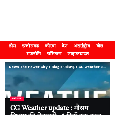
होम
छत्तीसगढ़
कोरबा
देश
अंतर्राष्ट्रीय
खेल
राजनीति
राशिफल
लाइफस्टाइल
News The Power City
>
Blog
>
छत्तीसगढ़
>
CG Weather update : मौसम विभाग की चेतावनी, 4 दिनों तक गरज-चमक के साथ होगी बारिश, लोगों को सतर्क रहने की सलाह
छत्तीसगढ़
CG Weather update : मौसम