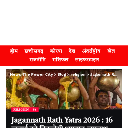
होम
छत्तीसगढ़
कोरबा
देश
अंतर्राष्ट्रीय
खेल
राजनीति
राशिफल
लाइफस्टाइल
News The Power City
>
Blog
>
religion
>
Jagannath Rath Yatra 2026 : 16 जुलाई को निकलेगी भगवान जगन्नाथ की रथ यात्रा, जानें महास्नान, अनवसर और नवयौवन दर्शन का महत्व
RELIGION
देश
Jagannath Rath Yatra 2026 : 16