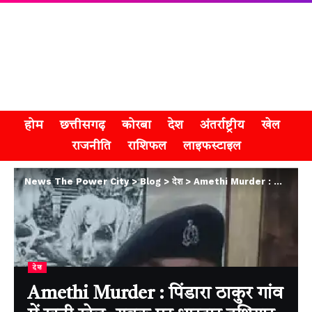
होम
छत्तीसगढ़
कोरबा
देश
अंतर्राष्ट्रीय
खेल
राजनीति
राशिफल
लाइफस्टाइल
News The Power City
>
Blog
>
देश
>
Amethi Murder : पिंडारा ठाकुर गांव में खूनी खेल, युवक पर धारदार हथियार से हमला कर उतारा मौत के घाट
देश
Amethi Murder : पिंडारा ठाकुर गांव