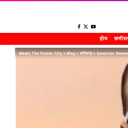
होम
छत्ती
News The Power City
>
Blog
>
छत्तीसगढ़
>
Governor Ramen Deka