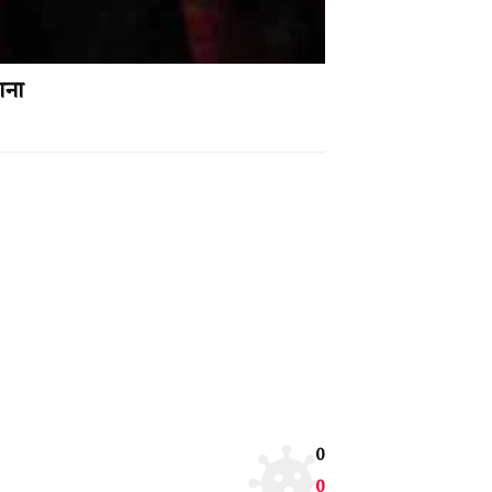
ाना
0
0