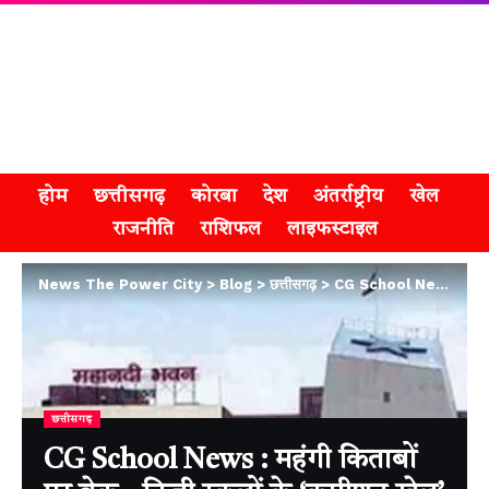
होम
छत्तीसगढ़
कोरबा
देश
अंतर्राष्ट्रीय
खेल
राजनीति
राशिफल
लाइफस्टाइल
News The Power City
>
Blog
>
छत्तीसगढ़
>
CG School News : महंगी किताबों पर ब्रेक , निजी स्कूलों के ‘कमीशन खेल’ को खत्म करने के लिए सरकार ने लागू किया NCERT नियम
छत्तीसगढ़
CG School News : महंगी किताबों