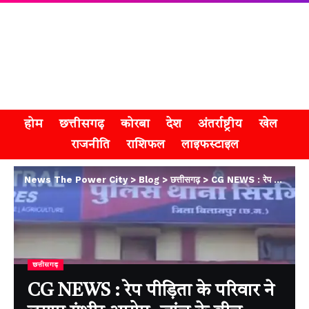
होम
छत्तीसगढ़
कोरबा
देश
अंतर्राष्ट्रीय
खेल
राजनीति
राशिफल
लाइफस्टाइल
News The Power City
>
Blog
>
छत्तीसगढ़
>
CG NEWS : रेप पीड़िता के परिवार ने लगाए गंभीर आरोप, जांच के बीच एसआई हटाए गए
छत्तीसगढ़
CG NEWS : रेप पीड़िता के परिवार ने