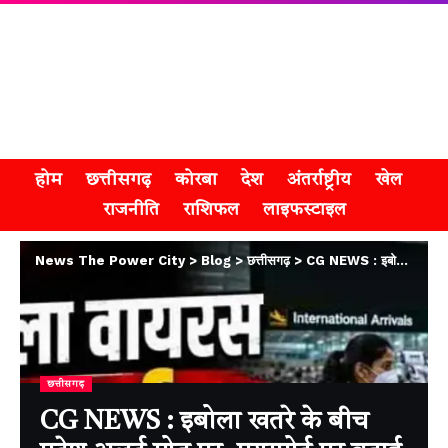
होम
छत्तीसगढ़
कोरबा
देश
अंतर्राष्ट्रीय
खेल
राजनीति
राशिफल
लाइफस्टाइल
News The Power City
>
Blog
>
छत्तीसगढ़
>
CG NEWS : इबोला खतरे के बीच प्रदेश अलर्ट मोड पर, एयरपोर्ट पर बढ़ाई गई निगरानी
छत्तीसगढ़
CG NEWS : इबोला खतरे के बीच