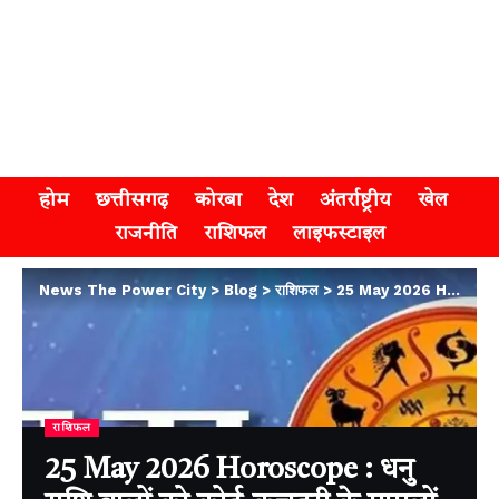
होम
छत्तीसगढ़
कोरबा
देश
अंतर्राष्ट्रीय
खेल
राजनीति
राशिफल
लाइफस्टाइल
News The Power City
>
Blog
>
राशिफल
>
25 May 2026 Horoscope : धनु राशि वालों को कोर्ट-कचहरी के मामलों में मिलेगी सफलता, जानिए सभी 12 जातकों का हाल
राशिफल
25 May 2026 Horoscope : धनु