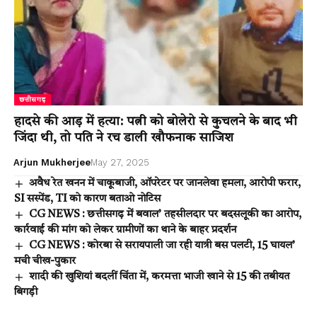
छत्तीसगढ़
हादसे की आड़ में हत्या: पत्नी को बोलेरो से कुचलने के बाद भी
जिंदा थी, तो पति ने रच डाली खौफनाक साजिश
Arjun Mukherjee
May 27, 2025
अवैध रेत खनन में चाकूबाजी, ऑपरेटर पर जानलेवा हमला, आरोपी फरार,
SI सस्पेंड, TI को कारण बताओ नोटिस
CG NEWS : छत्तीसगढ़ में बवाल’ तहसीलदार पर बदसलूकी का आरोप,
कार्रवाई की मांग को लेकर ग्रामीणों का थाने के बाहर प्रदर्शन
CG NEWS : कोरबा से सरायपाली जा रही यात्री बस पलटी, 15 घायल’
मची चीख-पुकार
शादी की खुशियां बदलीं चिंता में, करमत्ता भाजी खाने से 15 की तबीयत
बिगड़ी