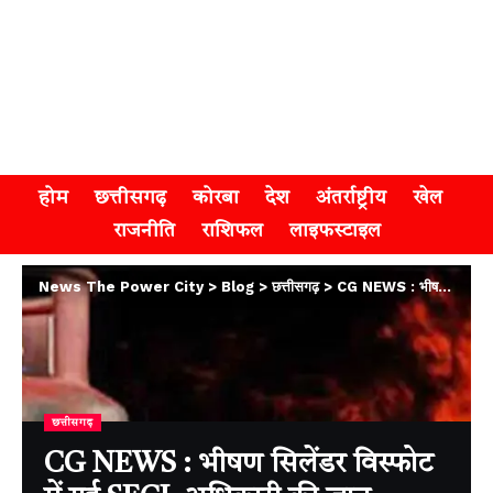
होम
छत्तीसगढ़
कोरबा
देश
अंतर्राष्ट्रीय
खेल
राजनीति
राशिफल
लाइफस्टाइल
News The Power City
>
Blog
>
छत्तीसगढ़
>
CG NEWS : भीषण सिलेंडर विस्फोट में गई SECL अधिकारी की जान, इलाके में मचा हड़कंप
छत्तीसगढ़
CG NEWS : भीषण सिलेंडर विस्फोट