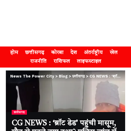
होम
छत्तीसगढ़
कोरबा
देश
अंतर्राष्ट्रीय
खेल
राजनीति
राशिफल
लाइफस्टाइल
News The Power City
>
Blog
>
छत्तीसगढ़
>
CG NEWS : ‘ब्रॉट डेड’ पहुंची मासूम, मौत से पहले क्या हुआ? पुलिस जांच में जुटी
छत्तीसगढ़
CG NEWS : ‘ब्रॉट डेड’ पहुंची मासूम,