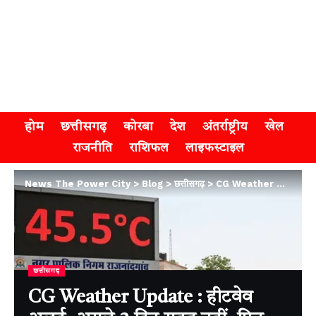
होम
छत्तीसगढ़
कोरबा
देश
अंतर्राष्ट्रीय
खेल
राजनीति
राशिफल
लाइफस्टाइल
News The Power City
>
Blog
>
छत्तीसगढ़
>
CG Weather Update : हीटवेव अलर्ट, अगले 3 दिन राहत नहीं, फिर गिर सकता है पारा
छत्तीसगढ़
CG Weather Update : हीटवेव