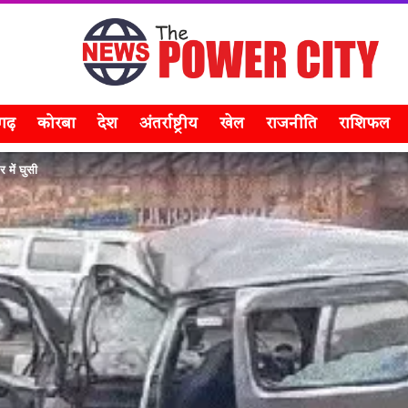
सगढ़
कोरबा
देश
अंतर्राष्ट्रीय
खेल
राजनीति
राशिफल
 में घुसी