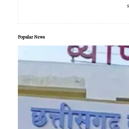
S
Popular News