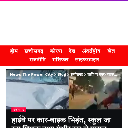
होम
छत्तीसगढ़
कोरबा
देश
अंतर्राष्ट्रीय
खेल
राजनीति
राशिफल
लाइफस्टाइल
News The Power City
>
Blog
>
छत्तीसगढ़
>
हाईवे पर कार-बाइक भिड़ंत, स्कूल जा रहा शिक्षक हुआ गंभीर रूप से घायल
छत्तीसगढ़
हाईवे पर कार-बाइक भिड़ंत, स्कूल जा