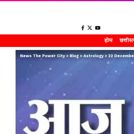
होम
छत्ती
News The Power City
>
Blog
>
Astrology
>
22 December Hor