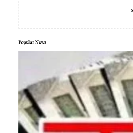
S
Popular News