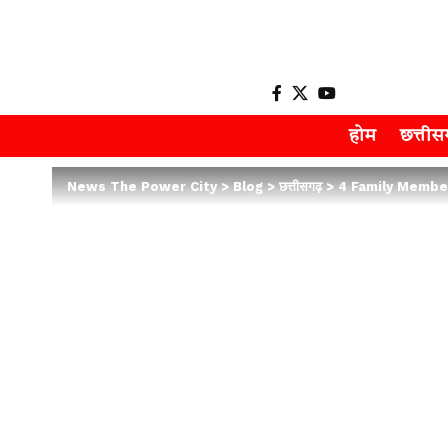
होम
छत्ती
News The Power City
>
Blog
>
छत्तीसगढ़
>
4 Family Members Die