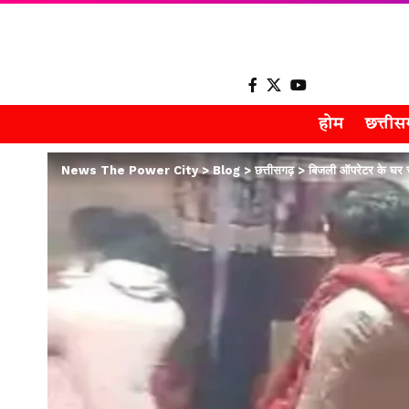
होम
छत्ती
News The Power City
>
Blog
>
छत्तीसगढ़
>
बिजली ऑपरेटर के घर चं