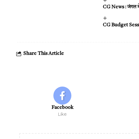
CG News : जंगल में 
CG Budget Session 
Share This Article
Facebook
Like