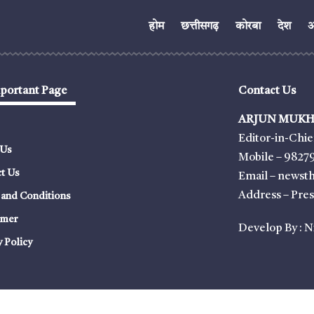
होम
छत्तीसगढ़
कोरबा
देश
अं
portant Page
Contact Us
ARJUN MUKH
Editor-in-Chie
 Us
Mobile – 9827
t Us
Email – news
Address – Pre
and Conditions
imer
Develop By :
N
y Policy