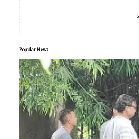
S
Popular News