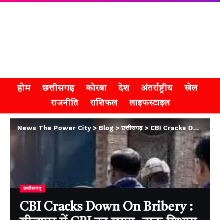
होम
छत्तीसगढ़
कोरबा
देश
अंतर्राष्ट्रीय
खेल
राजनीति
राशिफल
लाइफस्टाइल
News The Power City
>
Blog
>
छत्तीसगढ़
>
CBI Cracks Down On Bribery : बीजापुर में CBI का छापा, डाक विभाग के 4 कर्मचारी गिरफ्तार
छत्तीसगढ़
CBI Cracks Down On Bribery :