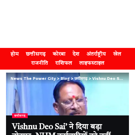
होम
छत्तीसगढ़
कोरबा
देश
अंतर्राष्ट्रीय
खेल
राजनीति
राशिफल
लाइफस्टाइल
News The Power City
>
Blog
>
छत्तीसगढ़
>
Vishnu Deo Sai’ ने दिया बड़ा तोहफा, NHM कर्मचारियों को नहीं होगा वेतन का नुकसान
छत्तीसगढ़
Vishnu Deo Sai’ ने दिया बड़ा