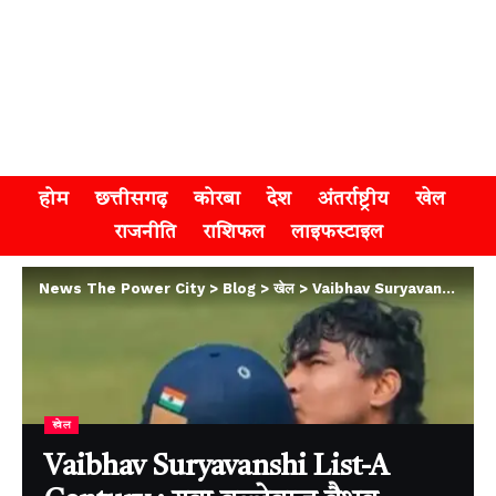
होम
छत्तीसगढ़
कोरबा
देश
अंतर्राष्ट्रीय
खेल
राजनीति
राशिफल
लाइफस्टाइल
News The Power City
>
Blog
>
खेल
>
Vaibhav Suryavanshi List-A Century : युवा बल्लेबाज वैभव सूर्यवंशी ने रिकॉर्ड तोड़ा, 36 गेंदों में शतक
खेल
Vaibhav Suryavanshi List-A