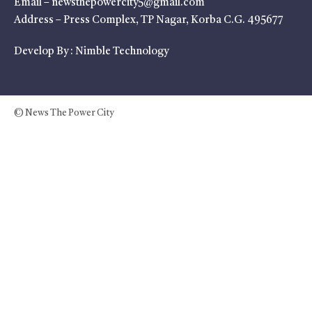
Email – newsthepowercity5@gmail.com
Address – Press Complex, TP Nagar, Korba C.G. 495677
Develop By :
Nimble Technology
© News The Power City