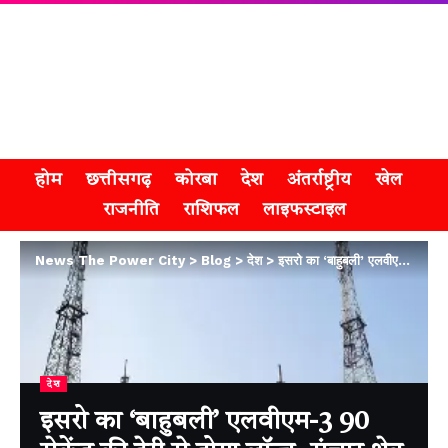
होम
छत्तीसगढ़
कोरबा
देश
अंतर्राष्ट्रीय
खेल
राजनीति
राशिफल
लाइफस्टाइल
News The Power City
>
Blog
>
देश
>
इसरो का ‘बाहुबली’ एलवीएम-3 90 सेकेंड की देरी से होगा लॉन्च, संचार क्षेत्र में मील का पत्थर
देश
इसरो का ‘बाहुबली’ एलवीएम-3 90