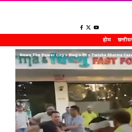
होम
छत्ती
News The Power City
>
Blog
>
देश
>
Twisha Sharma Case’ गवाह