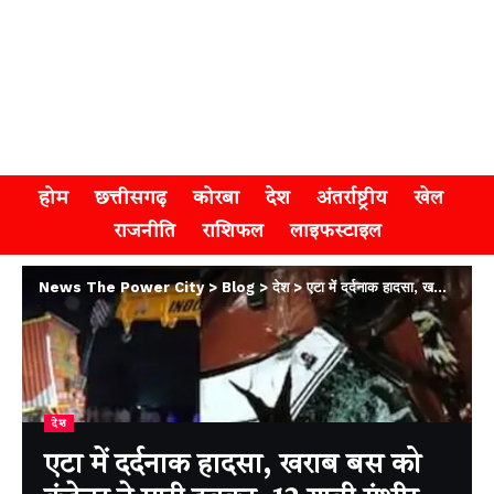
होम
छत्तीसगढ़
कोरबा
देश
अंतर्राष्ट्रीय
खेल
राजनीति
राशिफल
लाइफस्टाइल
News The Power City
>
Blog
>
देश
>
एटा में दर्दनाक हादसा, खराब बस को कंटेनर ने मारी टक्कर, 12 यात्री गंभीर घायल
देश
एटा में दर्दनाक हादसा, खराब बस को