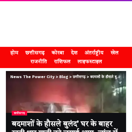
होम
छत्तीसगढ़
कोरबा
देश
अंतर्राष्ट्रीय
खेल
राजनीति
राशिफल
लाइफस्टाइल
News The Power City
>
Blog
>
छत्तीसगढ़
>
बदमाशों के हौसले बुलंद’ घर के बाहर खड़ी थार गाड़ी को लगाई आग, जांच में जुटी पुलिस
छत्तीसगढ़
बदमाशों के हौसले बुलंद’ घर के बाहर