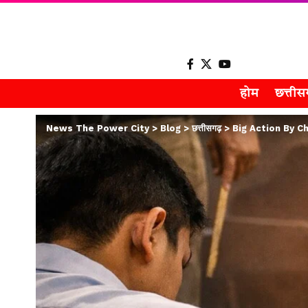
होम
छत्ती
News The Power City
>
Blog
>
छत्तीसगढ़
>
Big Action By Chhat