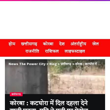
होम
छत्तीसगढ़
कोरबा
देश
अंतर्राष्ट्रीय
खेल
राजनीति
राशिफल
लाइफस्टाइल
News The Power City
>
Blog
>
छत्तीसगढ़
>
कोरबा : कटघोरा में दिल दहला देने वाली घटना, पति ने पत्नी पर पेट्रोल डालकर आग लगाई
छत्तीसगढ़
कोरबा : कटघोरा में दिल दहला देने