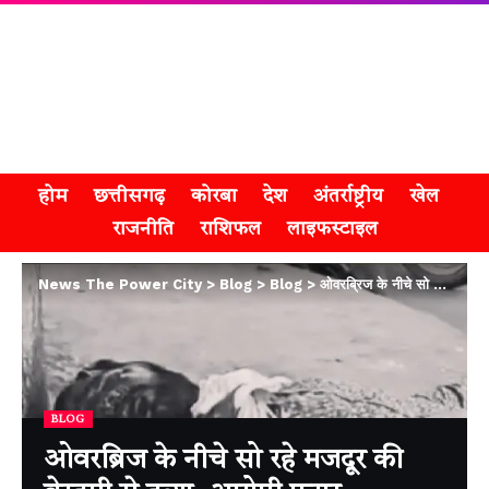
होम
छत्तीसगढ़
कोरबा
देश
अंतर्राष्ट्रीय
खेल
राजनीति
राशिफल
लाइफस्टाइल
News The Power City
>
Blog
>
Blog
>
ओवरब्रिज के नीचे सो रहे मजदूर की बेरहमी से हत्या, आरोपी फरार
BLOG
ओवरब्रिज के नीचे सो रहे मजदूर की