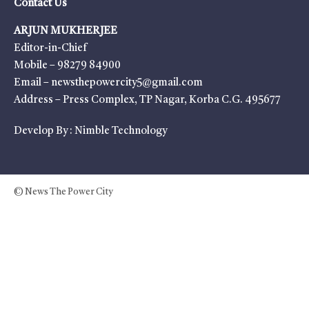
Contact Us
ARJUN MUKHERJEE
Editor-in-Chief
Mobile – 98279 84900
Email – newsthepowercity5@gmail.com
Address – Press Complex, TP Nagar, Korba C.G. 495677
Develop By :
Nimble Technology
© News The Power City