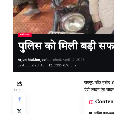
छत्तीसगढ़
पुलिस को मिली बड़ी सफ
Arjun Mukherjee
Published: April 12, 2025
Last updated: April 12, 2025 6:10 pm
रायपुर.
मंदिर हसौद और
एंटी क्राइम एंड साइ
SHARE
Conten
जानिए कब-कब ह