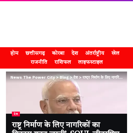
होम
छत्तीसगढ़
कोरबा
देश
अंतर्राष्ट्रीय
खेल
राजनीति
राशिफल
लाइफस्टाइल
News The Power City
>
Blog
>
देश
>
राष्ट्र निर्माण के लिए नागरिकों का विकास बहुत जरूरी’, SOUL लीडरशिप कॉन्क्लेव में बोले पीएम मोदी
देश
राष्ट्र निर्माण के लिए नागरिकों का