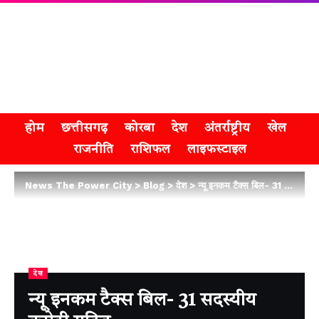
होम
छत्तीसगढ़
कोरबा
देश
अंतर्राष्ट्रीय
खेल
राजनीति
राशिफल
लाइफस्टाइल
News The Power City
>
Blog
>
देश
>
न्यू इनकम टैक्स बिल- 31 सदस्यीय कमेटी गठित
देश
न्यू इनकम टैक्स बिल- 31 सदस्यीय