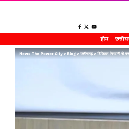
होम
छत्ती
News The Power City
>
Blog
>
छत्तीसगढ़
>
डिजिटल निगरानी से म