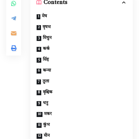
Contents
मेष
वृषभ
मिथुन
कर्क
सिंह
कन्या
तुला
वृश्चिक
धनु
मकर
कुंभ
मीन