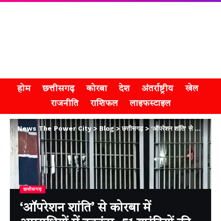
होम
छत्तीसगढ़
कोरबा
देश
अंतर्राष्ट्रीय
खेल
राजनीति
राशिफल
लाइफस्टाइल
News The Power City
>
Blog
>
छत्तीसगढ़
>
‘ऑपरेशन शांति’ से कोरबा में अपराधियों में हड़कंप, 51 वारंटियों की गिरफ्तारी
छत्तीसगढ़
‘ऑपरेशन शांति’ से कोरबा में