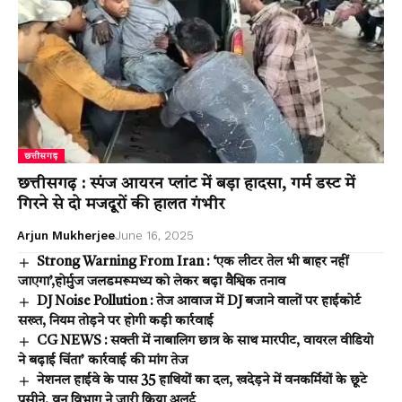
छत्तीसगढ़
छत्तीसगढ़ : स्पंज आयरन प्लांट में बड़ा हादसा, गर्म डस्ट में
गिरने से दो मजदूरों की हालत गंभीर
Arjun Mukherjee
June 16, 2025
Strong Warning From Iran : ‘एक लीटर तेल भी बाहर नहीं
जाएगा’,होर्मुज जलडमरूमध्य को लेकर बढ़ा वैश्विक तनाव
DJ Noise Pollution : तेज आवाज में DJ बजाने वालों पर हाईकोर्ट
सख्त, नियम तोड़ने पर होगी कड़ी कार्रवाई
CG NEWS : सक्ती में नाबालिग छात्र के साथ मारपीट, वायरल वीडियो
ने बढ़ाई चिंता’ कार्रवाई की मांग तेज
नेशनल हाईवे के पास 35 हाथियों का दल, खदेड़ने में वनकर्मियों के छूटे
पसीने, वन विभाग ने जारी किया अलर्ट