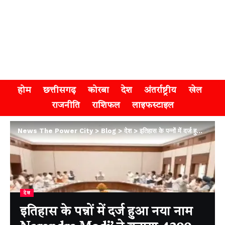
होम
छत्तीसगढ़
कोरबा
देश
अंतर्राष्ट्रीय
खेल
राजनीति
राशिफल
लाइफस्टाइल
News The Power City
>
Blog
>
देश
>
इतिहास के पन्नों में दर्ज हुआ नया नाम Narendra Modi’ ने बनाया 4399 दिनों का रिकॉर्ड
देश
इतिहास के पन्नों में दर्ज हुआ नया नाम