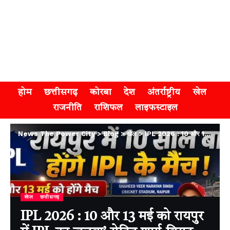
होम
छत्तीसगढ़
कोरबा
देश
अंतर्राष्ट्रीय
खेल
राजनीति
राशिफल
लाइफस्टाइल
News The Power City
>
Blog
>
खेल
>
IPL 2026 : 10 और 13 मई को रायपुर में IPL का जलवा’ रोहित शर्मा-विराट कोहली’ के फैंस में जबरदस्त उत्साह
खेल
छत्तीसगढ़
IPL 2026 : 10 और 13 मई को रायपुर